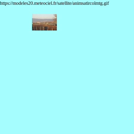
https://modeles20.meteociel.fr/satellite/animsatircolmtg.gif